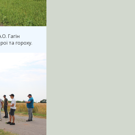
О. Гагін
рої та гороху.