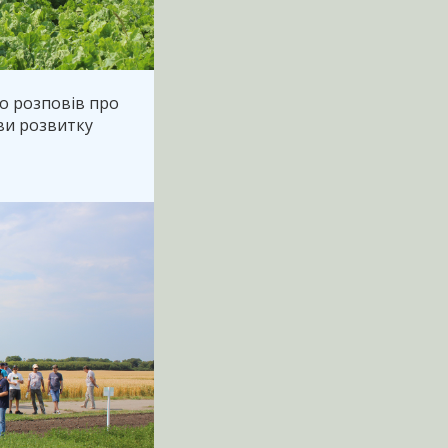
но розповів про
иви розвитку