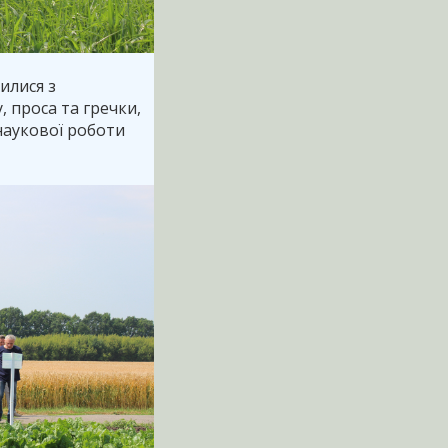
илися з
 проса та гречки,
наукової роботи