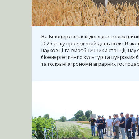
На Білоцерківській дослідно-селекційній
2025 року проведений день поля. В яко
науковці та виробничники станції, наук
біоенергетичних культур та цукрових б
та головні агрономи аграрних господар