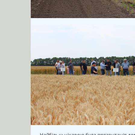
Найбільш цікавою була презентація де