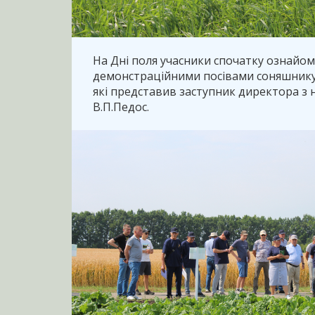
На Дні поля учасники спочатку ознайом
демонстраційними посівами соняшнику,
які представив заступник директора з 
В.П.Педос.