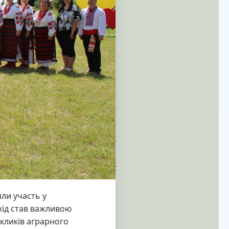
яли участь у
хід став важливою
кликів аграрного