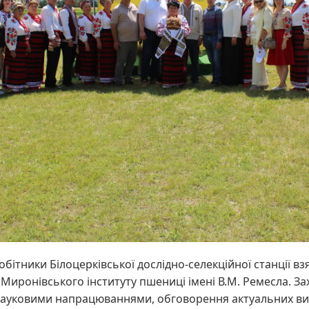
обітники Білоцерківської дослідно-селекційної станції вз
 Миронівського інституту пшениці імені В.М. Ремесла. За
ауковими напрацюваннями, обговорення актуальних ви