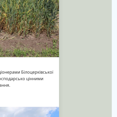
ціонерами Білоцерківської
 господарсько цінними
ання.