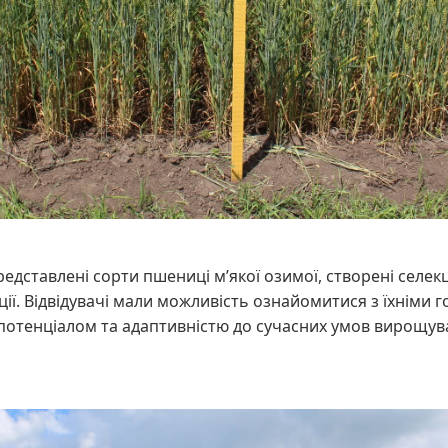
редставлені сорти пшениці м’якої озимої, створені селек
ції. Відвідувачі мали можливість ознайомитися з їхніми
потенціалом та адаптивністю до сучасних умов вирощув