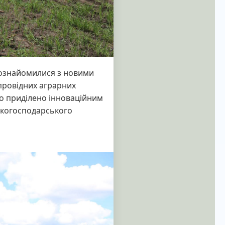
, ознайомилися з новими
 провідних аграрних
ло приділено інноваційним
ськогосподарського