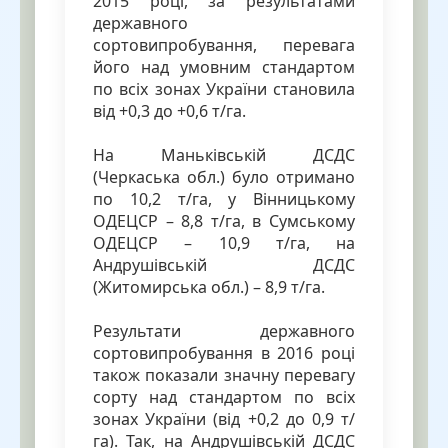
2015 році, за результатами
державного
сортовипробування, перевага
його над умовним стандартом
по всіх зонах України становила
від +0,3 до +0,6 т/га.
На Маньківській ДСДС
(Черкаська обл.) було отримано
по 10,2 т/га, у Вінницькому
ОДЕЦСР – 8,8 т/га, в Сумському
ОДЕЦСР – 10,9 т/га, на
Андрушівській ДСДС
(Житомирська обл.) – 8,9 т/га.
Результати державного
сортовипробування в 2016 році
також показали значну перевагу
сорту над стандартом по всіх
зонах України (від +0,2 до 0,9 т/
га). Так, на Андрушівській ДСДС