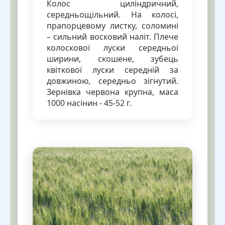
Колос циліндричний,
середньощільний. На колосі,
прапорцевому листку, соломині
– сильний восковий наліт. Плече
колоскової луски середньої
ширини, скошене, зубець
квіткової луски середній за
довжиною, середньо зігнутий.
Зернівка червона крупна, маса
1000 насінин - 45-52 г.