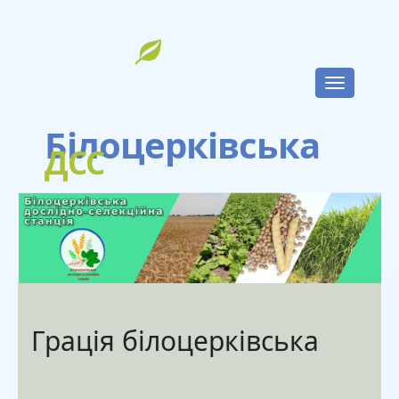
Toggle
navigatio
Білоцерківська
ДСС
Грація білоцерківська