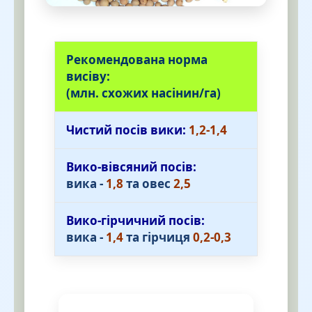
Рекомендована норма
висіву:
(млн. схожих насінин/га)
Чистий посів вики:
1,2-1,4
Вико-вівсяний посів:
вика -
1,8
та овес
2,5
Вико-гірчичний посів:
вика -
1,4
та гірчиця
0,2-0,3