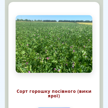
Сорт горошку посівного (вики
ярої)