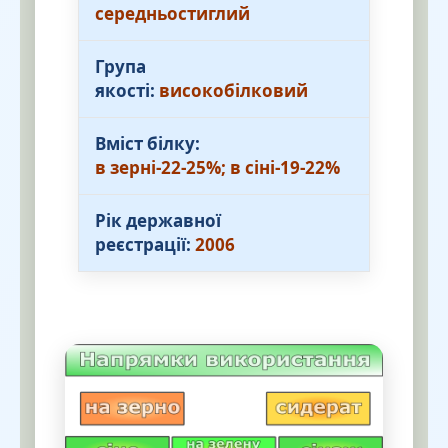
середньостиглий
Група
якості:
високобілковий
Вміст білку:
в зерні-22-25%; в сіні-19-22%
Рік державної
реєстрації:
2006