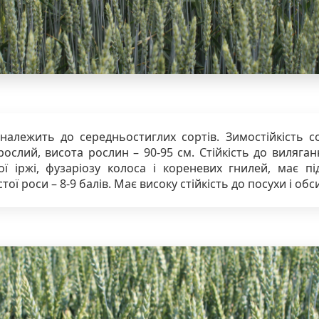
належить до середньостиглих сортів. Зимостійкість с
рослий, висота рослин – 90-95 см. Стійкість до виляган
ї іржі, фузаріозу колоса і кореневих гнилей, має пі
ої роси – 8-9 балів. Має високу стійкість до посухи і об