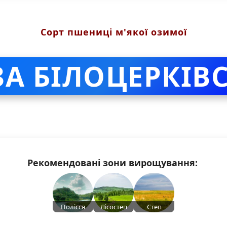
Сорт пшениці м'якої озимої
А БІЛОЦЕРКІВ
Рекомендовані зони вирощування:
Полісся
Лісостеп
Степ