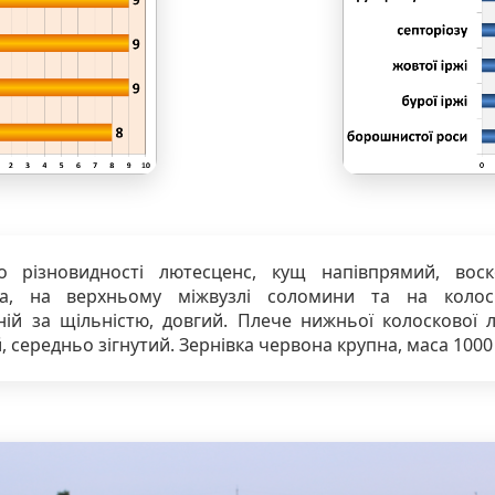
о різновидності лютесценс, кущ напівпрямий, воск
ка, на верхньому міжвузлі соломини та на колос
ній за щільністю, довгий. Плече нижньої колоскової л
 середньо зігнутий. Зернівка червона крупна, маса 1000 н