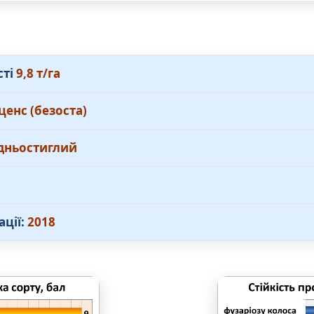
сті
9,8 т/га
ценс (безоста)
дньостиглий
ації:
2018