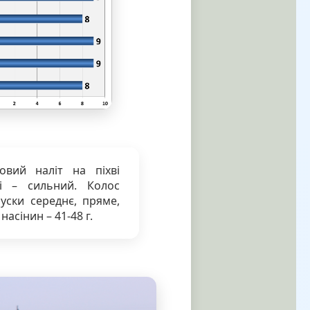
овий наліт на піхві
і – сильний. Колос
уски середнє, пряме,
асінин – 41-48 г.