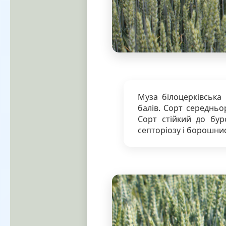
Муза білоцерківська 
балів. Сорт середньо
Сорт стійкий до буро
септоріозу і борошнист