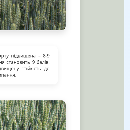
орту підвищена – 8-9
ня становить 9 балів.
двищену стійкість до
сипання.