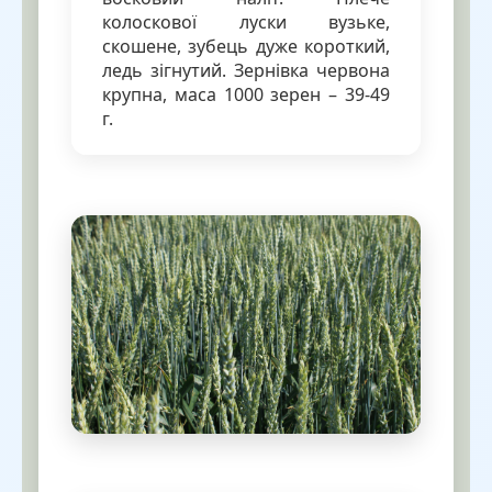
колоскової луски вузьке,
скошене, зубець дуже короткий,
ледь зігнутий. Зернівка червона
крупна, маса 1000 зерен – 39-49
г.