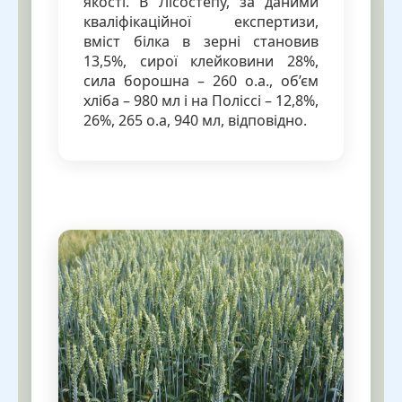
якості. В Лісостепу, за даними
кваліфікаційної експертизи,
вміст білка в зерні становив
13,5%, сирої клейковини 28%,
сила борошна – 260 о.а., об’єм
хліба – 980 мл і на Поліссі – 12,8%,
26%, 265 о.а, 940 мл, відповідно.