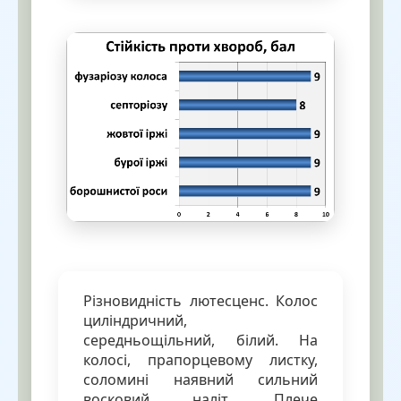
Різновидність лютесценс. Колос
циліндричний,
середньощільний, білий. На
колосі, прапорцевому листку,
соломині наявний сильний
восковий наліт. Плече