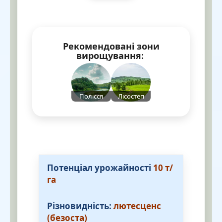
Рекомендовані зони
вирощування:
Полісся
Лісостеп
Потенціал урожайності
10 т/
га
Різновидність:
лютесценс
(безоста)