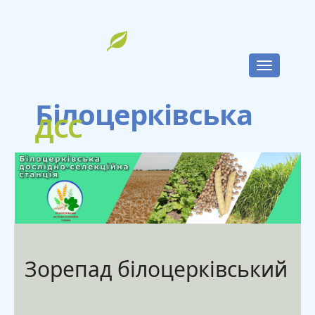
Toggle
navigatio
Білоцерківська
ДСС
Зорепад білоцерківський