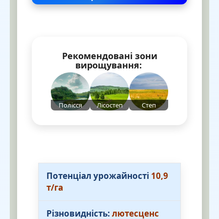
Рекомендовані зони
вирощування:
Полісся
Лісостеп
Степ
Потенціал урожайності
10,9
т/га
Різновидність:
лютесценс