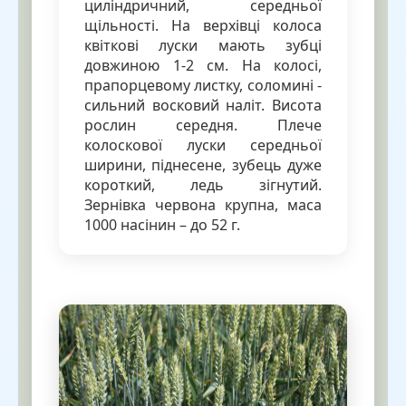
циліндричний, середньої
щільності. На верхівці колоса
квіткові луски мають зубці
довжиною 1-2 см. На колосі,
прапорцевому листку, соломині -
сильний восковий наліт. Висота
рослин середня. Плече
колоскової луски середньої
ширини, піднесене, зубець дуже
короткий, ледь зігнутий.
Зернівка червона крупна, маса
1000 насінин – до 52 г.