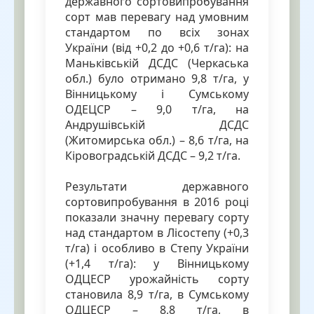
державного сортовипробування
сорт мав перевагу над умовним
стандартом по всіх зонах
України (від +0,2 до +0,6 т/га): на
Маньківській ДСДС (Черкаська
обл.) було отримано 9,8 т/га, у
Вінницькому і Сумському
ОДЕЦСР – 9,0 т/га, на
Андрушівській ДСДС
(Житомирська обл.) – 8,6 т/га, на
Кіровоградській ДСДС – 9,2 т/га.
Результати державного
сортовипробування в 2016 році
показали значну перевагу сорту
над стандартом в Лісостепу (+0,3
т/га) і особливо в Степу України
(+1,4 т/га): у Вінницькому
ОДЦЕСР урожайність сорту
становила 8,9 т/га, в Сумському
ОДЦЕСР – 8,8 т/га, в