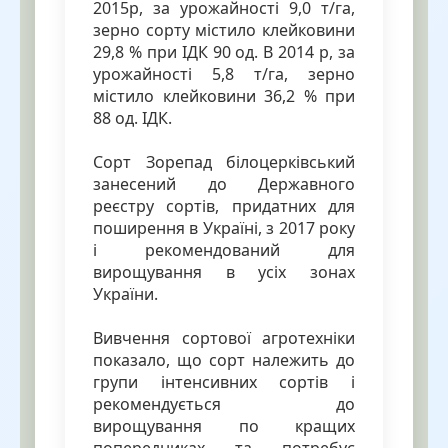
2015р, за урожайності 9,0 т/га,
зерно сорту містило клейковини
29,8 % при ІДК 90 од. В 2014 р, за
урожайності 5,8 т/га, зерно
містило клейковини 36,2 % при
88 од. ІДК.
Сорт Зорепад білоцерківський
занесений до Державного
реєстру сортів, придатних для
поширення в Україні, з 2017 року
і рекомендований для
вирощування в усіх зонах
України.
Вивчення сортової агротехніки
показало, що сорт належить до
групи інтенсивних сортів і
рекомендується до
вирощування по кращих
попередниках та потребує