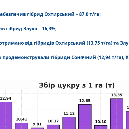
безпечив гібрид Охтирський – 87,0 т/га;
 гібрид Злука – 16,3%;
римано від гібридів Охтирський (13,75 т/га) та Злука
продемонстрували гібриди Сонячний (12,94 т/га), Кон