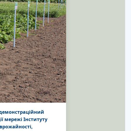
й демонстраційний
ії мережі Інституту
 врожайності,