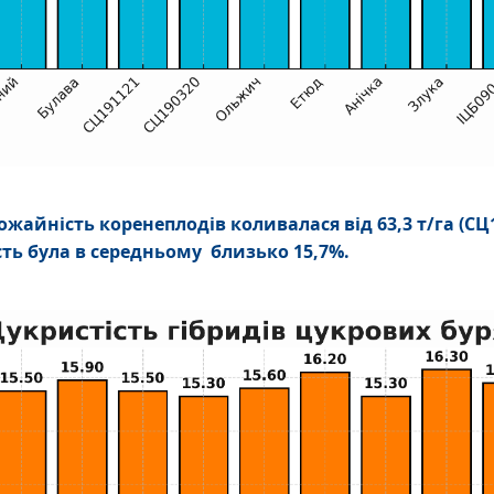
ожайність коренеплодів коливалася від 63,3 т/га (СЦ1
сть була в середньому близько 15,7%.