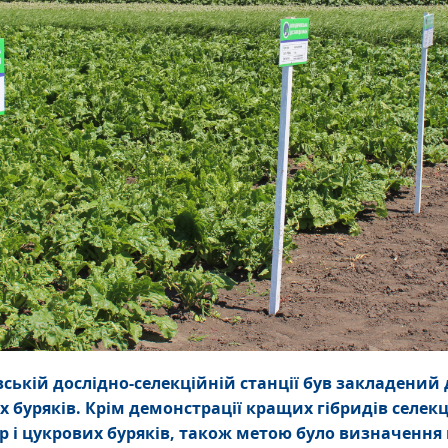
івській дослідно-селекційній станції був закладени
х буряків. Крім демонстрації кращих гібридів селекц
р і цукрових буряків, також метою було визначення