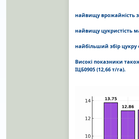
найвищу врожайність за
найвищу цукристість мав
найбільший збір цукру от
Високі показники також 
ІЦБ0905 (12,66 т/га).